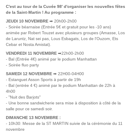
C'est au tour de la Cuvée 98' d'organiser les nouvelles fêtes
de la Saint-Martin ! Au programme :
JEUDI 10 NOVEMBRE
➡
20h00-2h00
- Soirée béarnaise (Entrée 5€ et gratuit pour les -10 ans)
animée par Robert Touzet avec plusieurs groupes (Amasse, Los
de Laruntz, Nat sei pas, Lous Esbagats, Los de l'Ouzom, Ets
Cebar et Nosta Amistat).
VENDREDI 11 NOVEMBRE
➡
22h00-2h00
- Bal (Entrée 4€) animé par le podium Manhattan
- Soirée fluo party
SAMEDI 12 NOVEMBRE
➡
22H00-04H00
- Estanguet Asson Sports à partir de 19h
- Bal (entrée 4 €) animé par le podium Manhattan de 22h à
4h00
- "Nuit des Barjots"
- Une bonne sandwicherie sera mise à disposition à côté de la
salle pour ce samedi soir.
DIMANCHE 13 NOVEMBRE
:
- 10h30: Messe de la ST MARTIN suivie de la cérémonie du 11
novembre