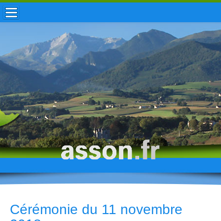
ACCUEIL / INFOS
MUNICIPALITÉ
VIE LOCALE
ENFANCE
TOURISME
HISTOIRE
Cérémonie du 11 novembre