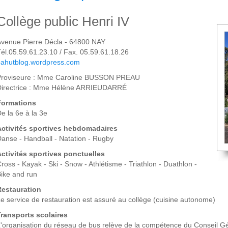
Collège public Henri IV
venue Pierre Décla - 64800 NAY
él.05.59.61.23.10 / Fax. 05.59.61.18.26
bahutblog.wordpress.com
Proviseure : Mme Caroline BUSSON PREAU
Directrice : Mme Hélène ARRIEUDARRÉ
Formations
e la 6e à la 3e
Activités sportives hebdomadaires
anse - Handball - Natation - Rugby
Activités
sportives ponctuelles
ross - Kayak - Ski - Snow - Athlétisme - Triathlon - Duathlon -
ike and run
Restauration
e service de restauration est assuré au collège (cuisine autonome)
ransports scolaires
'organisation du réseau de bus relève de la compétence du Conseil G