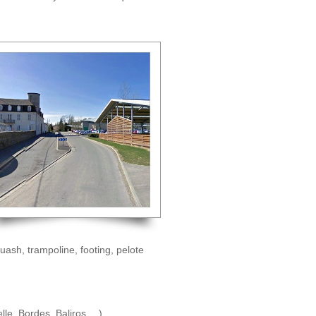
quash, trampoline, footing, pelote
lle, Bordes, Baliros… )