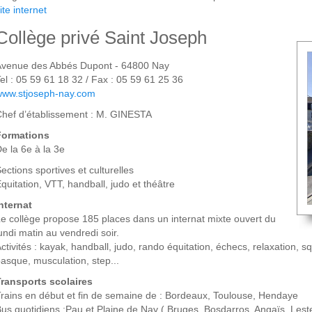
ite internet
Collège privé Saint Joseph
Avenue des Abbés Dupont - 64800 Nay
el : 05 59 61 18 32 / Fax : 05 59 61 25 36
www.stjoseph-nay.com
hef d’établissement : M. GINESTA
Formations
e la 6e à la 3e
ections sportives et culturelles
quitation, VTT, handball, judo et théâtre
nternat
e collège propose 185 places dans un internat mixte ouvert du
undi matin au vendredi soir.
ctivités : kayak, handball, judo, rando équitation, échecs, relaxation, s
asque, musculation, step...
ransports scolaires
rains en début et fin de semaine de : Bordeaux, Toulouse, Hendaye
us quotidiens :Pau et Plaine de Nay ( Bruges, Bosdarros, Angaïs, Leste