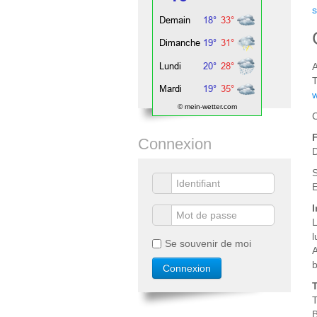
s
T
© mein-wetter.com
C
Connexion
D
S
E
I
L
l
Se souvenir de moi
A
b
T
T
B