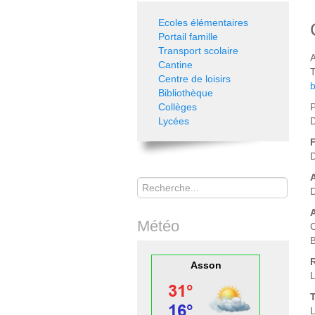
Ecoles élémentaires
Portail famille
Transport scolaire
A
Cantine
T
Centre de loisirs
Bibliothèque
Collèges
Lycées
D
Rechercher
D
Météo
C
B
Asson
L
T
L