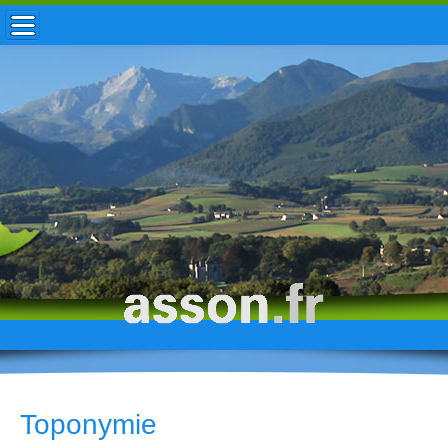
ACCUEIL / INFOS
MUNICIPALITÉ
VIE LOCALE
ENFANCE
TOURISME
HISTOIRE
Toponymie