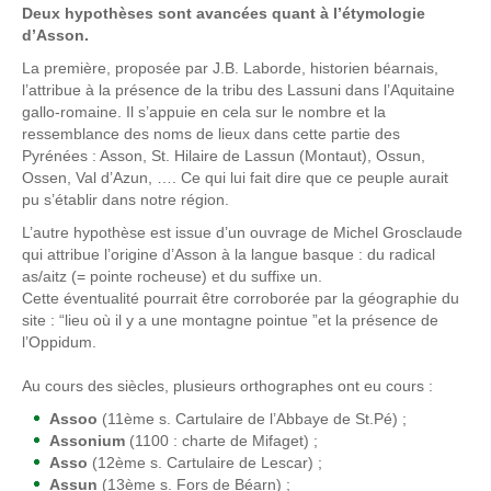
Deux hypothèses sont avancées quant à l’étymologie
d’Asson.
La première, proposée par J.B. Laborde, historien béarnais,
l’attribue à la présence de la tribu des Lassuni dans l’Aquitaine
gallo-romaine. Il s’appuie en cela sur le nombre et la
ressemblance des noms de lieux dans cette partie des
Pyrénées : Asson, St. Hilaire de Lassun (Montaut), Ossun,
Ossen, Val d’Azun, …. Ce qui lui fait dire que ce peuple aurait
pu s’établir dans notre région.
L’autre hypothèse est issue d’un ouvrage de Michel Grosclaude
qui attribue l’origine d’Asson à la langue basque : du radical
as/aitz
(= pointe rocheuse) et du suffixe
un
.
Cette éventualité pourrait être corroborée par la géographie du
site : “lieu où il y a une montagne pointue ”et la présence de
l’Oppidum.
Au cours des siècles, plusieurs orthographes ont eu cours :
Assoo
(11ème s. Cartulaire de l’Abbaye de St.Pé) ;
Assonium
(1100 : charte de Mifaget) ;
Asso
(12ème s. Cartulaire de Lescar) ;
Assun
(13ème s. Fors de Béarn) ;