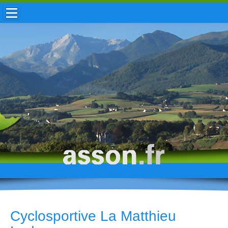
ACCUEIL / INFOS
MUNICIPALITÉ
VIE LOCALE
ENFANCE
TOURISME
HISTOIRE
Cyclosportive La Matthieu