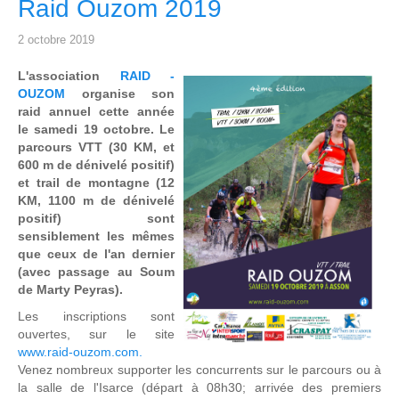
Raid Ouzom 2019
2 octobre 2019
L'association
RAID -
OUZOM
organise son
raid annuel cette année
le samedi 19 octobre. Le
parcours VTT (30 KM, et
600 m de dénivelé positif)
et trail de montagne (12
KM, 1100 m de dénivelé
positif) sont
sensiblement les mêmes
que ceux de l'an dernier
(avec passage au Soum
de Marty Peyras).
Les inscriptions sont
ouvertes, sur le site
www.raid-ouzom.com.
Venez nombreux supporter les concurrents sur le parcours ou à
la salle de l'Isarce (départ à 08h30; arrivée des premiers