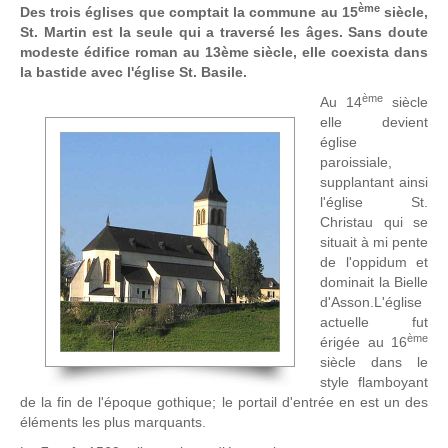
ème
Des trois églises que comptait la commune au 15
siècle,
St. Martin est la seule qui a traversé les âges. Sans doute
modeste édifice roman au 13ème siècle, elle coexista dans
la bastide avec l'église St. Basile.
ème
Au 14
siècle
elle devient
église
paroissiale,
supplantant ainsi
l'église St.
Christau qui se
situait à mi pente
de l'oppidum et
dominait la Bielle
d'Asson.L'église
actuelle fut
ème
érigée au 16
siècle dans le
style flamboyant
de la fin de l'époque gothique; le portail d'entrée en est un des
éléments les plus marquants.