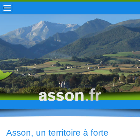
ACCUEIL / INFOS
MUNICIPALITÉ
VIE LOCALE
ENFANCE
TOURISME
HISTOIRE
Asson, un territoire à forte