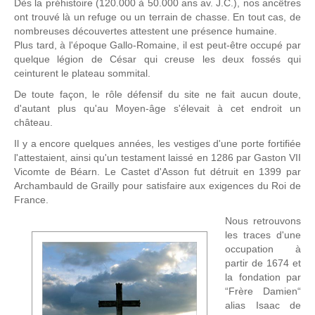
Dès la préhistoire (120.000 à 50.000 ans av. J.C.), nos ancêtres
ont trouvé là un refuge ou un terrain de chasse. En tout cas, de
nombreuses découvertes attestent une présence humaine.
Plus tard, à l'époque Gallo-Romaine, il est peut-être occupé par
quelque légion de César qui creuse les deux fossés qui
ceinturent le plateau sommital.
De toute façon, le rôle défensif du site ne fait aucun doute,
d'autant plus qu'au Moyen-âge s'élevait à cet endroit un
château.
Il y a encore quelques années, les vestiges d'une porte fortifiée
l'attestaient, ainsi qu'un testament laissé en 1286 par Gaston VII
Vicomte de Béarn. Le Castet d'Asson fut détruit en 1399 par
Archambauld de Grailly pour satisfaire aux exigences du Roi de
France.
Nous retrouvons
les traces d'une
occupation à
partir de 1674 et
la fondation par
“Frère Damien“
alias Isaac de