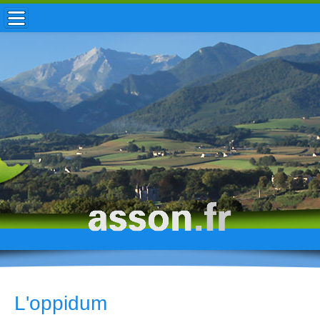
ACCUEIL / INFOS
MUNICIPALITÉ
VIE LOCALE
ENFANCE
TOURISME
HISTOIRE
L'oppidum