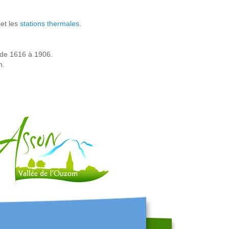
et les
stations thermales
.
de 1616 à 1906.
n.