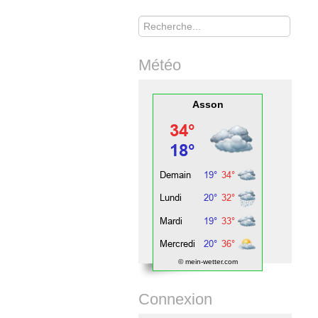
Rechercher
Météo
Asson
© mein-wetter.com
Connexion