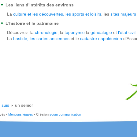
Les liens d'intérêts des environs
La
culture et les découvertes, les
sports et loisirs
, les
sites majeurs
L'histoire et le patrimoine
Découvrez la
chronologie
, la
toponymie
l
a
généalogie
et
l'état civil
La
bastide, les
cartes anciennes
et le
cadastre napoléonien
d’Asso
 suis
un senior
rvés -
Mentions légales
- Création
scom communication