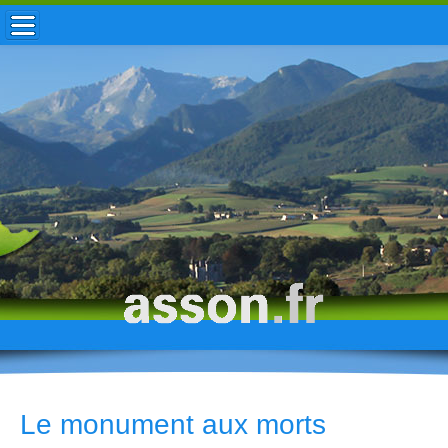
ACCUEIL / INFOS
MUNICIPALITÉ
VIE LOCALE
ENFANCE
TOURISME
HISTOIRE
Le monument aux morts