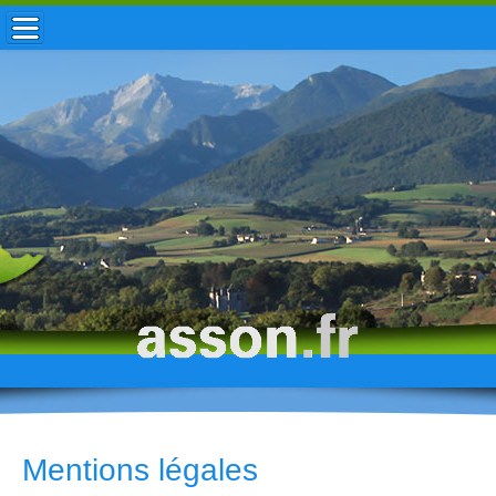
ACCUEIL / INFOS
MUNICIPALITÉ
VIE LOCALE
ENFANCE
TOURISME
HISTOIRE
Mentions légales