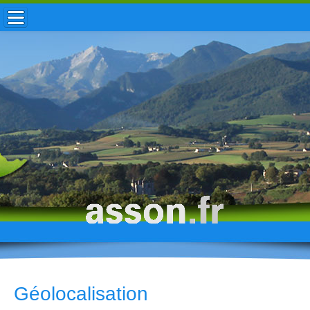
ACCUEIL / INFOS
MUNICIPALITÉ
VIE LOCALE
ENFANCE
TOURISME
HISTOIRE
Géolocalisation