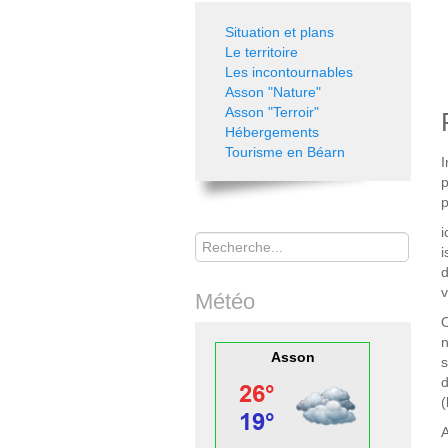
Situation et plans
Le territoire
Les incontournables
Asson "Nature"
Asson "Terroir"
Hébergements
Tourisme en Béarn
I
p
p
Rechercher
i
d
v
Météo
n
Asson
d
(
A