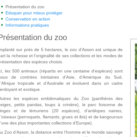
Présentation du zoo
Eduquer pour mieux protéger
Conservation en action
Informations pratiques
Présentation du zoo
mplanté sur prés de 5 hectares, le zoo d’Asson est unique de
art la richesse et l’originalité de ses collections et les modes de
résentation des espèces choisis.
ci, les 500 animaux (répartis en une centaine d’espèces) sont
issus de contrées lointaines d’Asie, d’Amérique du Sud,
’Afrique tropicale et d’Australie et évoluent dans un cadre
erdoyant et exotique.
Outres les espèces emblématiques du Zoo (panthères des
eiges, petits pandas, loups à crinière), le parc foisonne de
singes et de lémuriens (20 espèces), d’antilopes naines,
’oiseaux (perroquets, flamants, grues et ibis) et de kangourous
l’une des plus importantes collections d’Europe).
u Zoo d’Asson, la distance entre l’homme et le monde sauvage