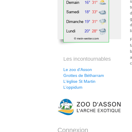
t
d
g
d
l
© mein-wetter.com
P
f
a
Les incontournables
c
Le zoo d'Asson
Grottes de Bétharram
L'église St Martin
L’oppidum
Connexion