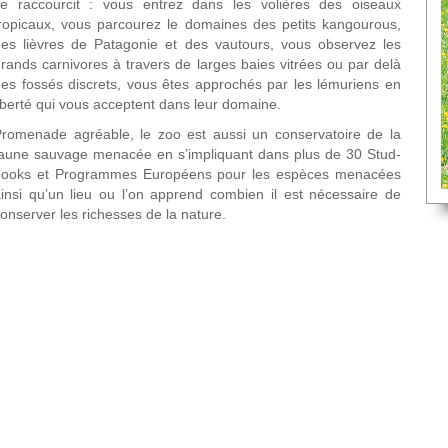
se raccourcit : vous entrez dans les volières des oiseaux
ropicaux, vous parcourez le domaines des petits kangourous,
es lièvres de Patagonie et des vautours, vous observez les
rands carnivores à travers de larges baies vitrées ou par delà
es fossés discrets, vous êtes approchés par les lémuriens en
iberté qui vous acceptent dans leur domaine.
romenade agréable, le zoo est aussi un conservatoire de la
aune sauvage menacée en s’impliquant dans plus de 30 Stud-
books et Programmes Européens pour les espèces menacées
insi qu’un lieu ou l’on apprend combien il est nécessaire de
onserver les richesses de la nature.