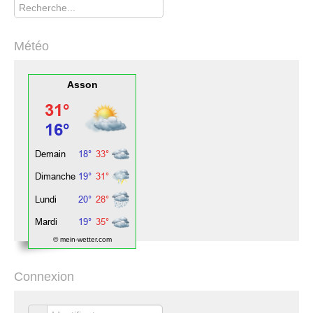
Météo
Asson
© mein-wetter.com
Connexion