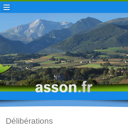
ACCUEIL / INFOS
MUNICIPALITÉ
VIE LOCALE
ENFANCE
TOURISME
HISTOIRE
Délibérations