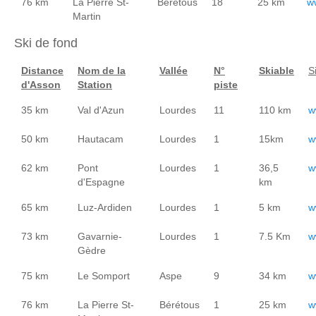
76 km
La Pierre St-
Bérétous
18
25 km
w
Martin
Ski de fond
Distance
Nom de la
Vallée
N°
Skiable
S
d'Asson
Station
piste
35 km
Val d'Azun
Lourdes
11
110 km
w
50 km
Hautacam
Lourdes
1
15km
w
62 km
Pont
Lourdes
1
36,5
w
d'Espagne
km
65 km
Luz-Ardiden
Lourdes
1
5 km
w
73 km
Gavarnie-
Lourdes
1
7.5 Km
w
Gèdre
75 km
Le Somport
Aspe
9
34 km
w
76 km
La Pierre St-
Bérétous
1
25 km
w