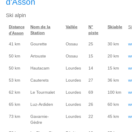
d'Asson
Ski alpin
Nom de la
Vallée
N°
Skiable
Si
Distance
Station
piste
d'Asson
41 km
Gourette
Ossau
25
30 km
w
50 km
Artouste
Ossau
15
20 km
w
50 km
Hautacam
Lourdes
14
15 km
w
53 km
Cauterets
Lourdes
27
36 km
w
62 km
Le Tourmalet
Lourdes
69
100 km
w
65 km
Luz-Ardiden
Lourdes
26
60 km
w
73 km
Gavarnie-
Lourdes
22
45 km
w
Gèdre