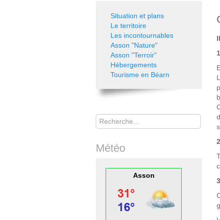
Situation et plans
Le territoire
Les incontournables
I
Asson "Nature"
Asson "Terroir"
Hébergements
E
Tourisme en Béarn
L
p
b
Rechercher
d
s
Météo
T
c
Asson
C
g