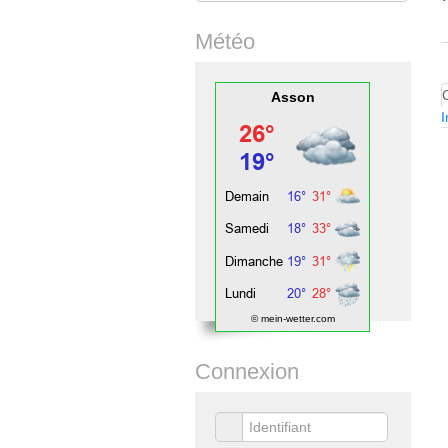
Météo
Asson
I
© mein-wetter.com
Connexion