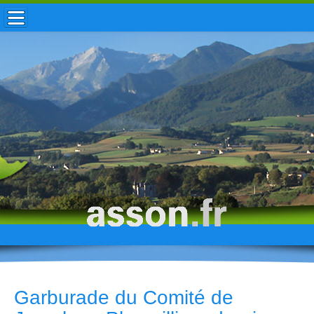
ACCUEIL / INFOS
MUNICIPALITÉ
VIE LOCALE
ENFANCE
TOURISME
HISTOIRE
Garburade du Comité de