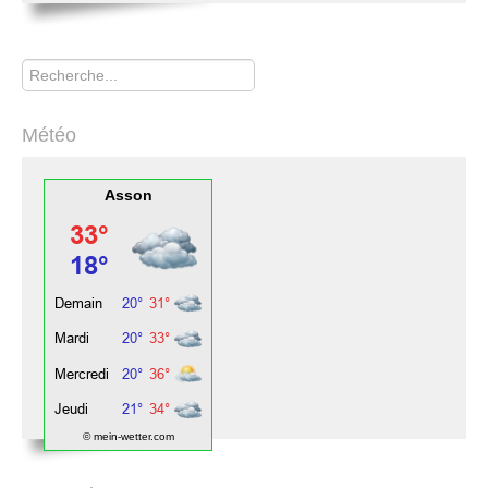
Rechercher
Météo
Asson
© mein-wetter.com