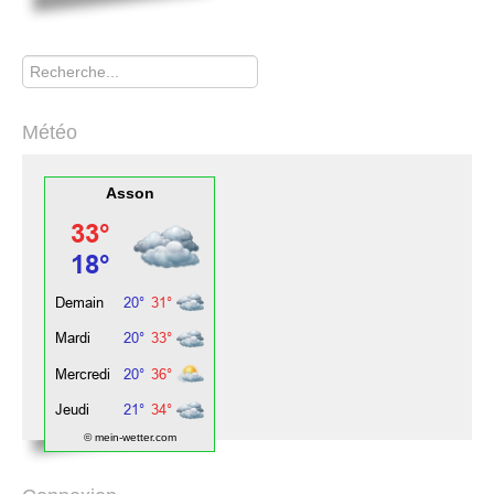
Rechercher
Météo
Asson
© mein-wetter.com