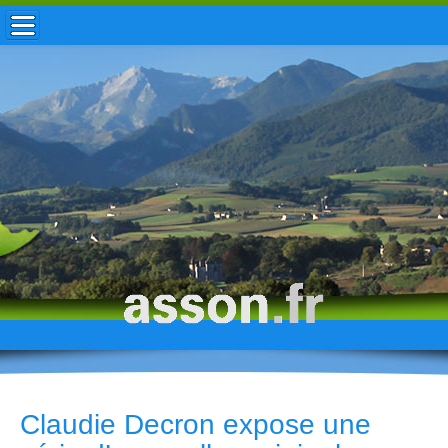
ACCUEIL / INFOS
MUNICIPALITÉ
VIE LOCALE
ENFANCE
TOURISME
HISTOIRE
Claudie Decron expose une