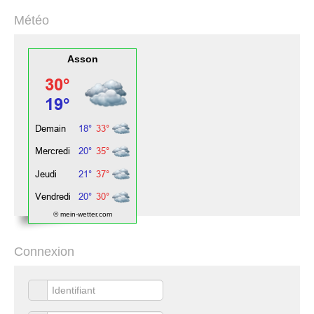
Météo
Asson
© mein-wetter.com
Connexion