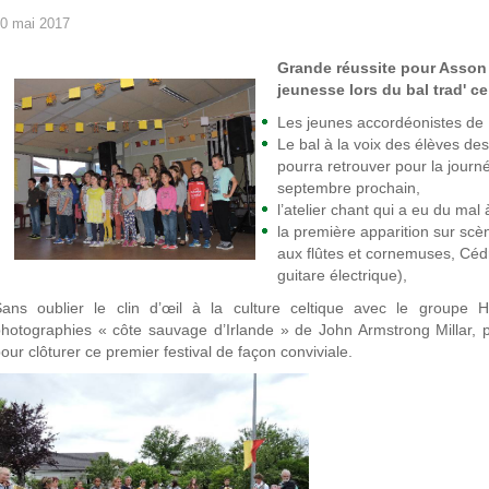
0 mai 2017
Grande réussite pour Asson A
jeunesse lors du bal trad' c
Les jeunes accordéonistes de
Le bal à la voix des élèves de
pourra retrouver pour la jour
septembre prochain,
l’atelier chant qui a eu du mal 
la première apparition sur sc
aux flûtes et cornemuses, Cédri
guitare électrique),
Sans oublier le clin d’œil à la culture celtique avec le groupe 
hotographies « côte sauvage d’Irlande » de John Armstrong Millar, pu
our clôturer ce premier festival de façon conviviale.