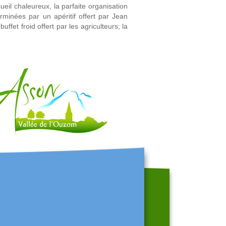
ueil chaleureux, la parfaite organisation
erminées par un apéritif offert par Jean
fet froid offert par les agriculteurs; la