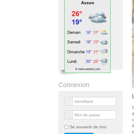
Asson
© mein-wetter.com
Connexion
S
d
c
d
Se souvenir de moi
c