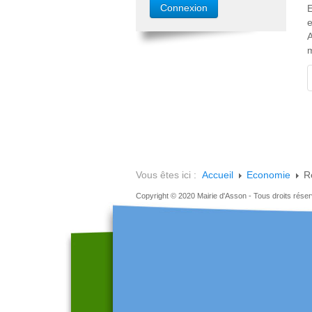
E
e
A
m
Vous êtes ici :
Accueil
Economie
R
Copyright © 2020 Mairie d'Asson - Tous droits rése