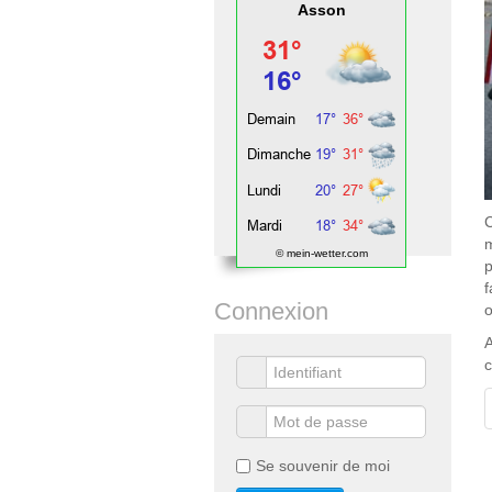
Asson
C
m
© mein-wetter.com
p
f
Connexion
o
A
c
Se souvenir de moi