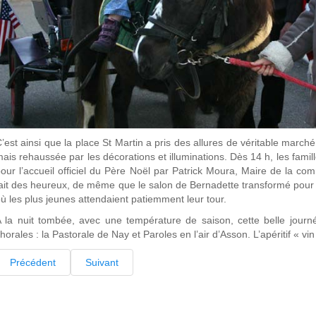
’est ainsi que la place St Martin a pris des allures de véritable marc
ais rehaussée par les décorations et illuminations. Dès 14 h, les famil
our l’accueil officiel du Père Noël par Patrick Moura, Maire de la 
ait des heureux, de même que le salon de Bernadette transformé pour l
ù les plus jeunes attendaient patiemment leur tour.
 la nuit tombée, avec une température de saison, cette belle journ
horales : la Pastorale de Nay et Paroles en l’air d’Asson. L’apéritif « vi
Précédent
Suivant