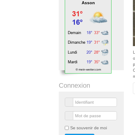
Asson
L
o
p
© mein-wetter.com
m
Connexion
Se souvenir de moi