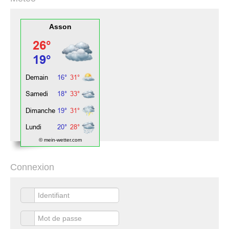
Asson
© mein-wetter.com
Connexion