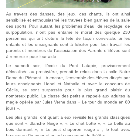
Au travers des danses, des jeux, des chants, ils ont ainsi
sensibilisé et enthousiasmé les travées bien garnies de la salle
des sports. Pour autant, les problèmes d’eau, de recyclage, de
surpopulation, n’ont pas entamé le moral des quelque 230
personnes qui ont clôturé la fête de façon conviviale. Si les
enfants et les enseignants sont à féliciter pour leur travail, les
parents et membres de l’association des Parents d’Elèves sont
à remercier pour leur aide.
Le samedi soir, l’école du Pont Latapie, provisoirement
délocalisée au presbytère, prenait le relais dans la salle Notre
Dame du Piémont. Là encore, l’ensemble des élèves dirigés par
leurs enseignants Lionel et Nathalie et avec le concours de
Cécile, se sont surpassés pour le plus grand plaisir du
nombreux public. La classe des petits a rappelé aux adultes la
magie opérée par Jules Verne dans « Le tour du monde en 80
jours ».
Les plus grands, ont quant à eux revisité les grands classiques
que sont « Blanche Neige », « Le chat botté », « La belle au
bois dormant », « Le petit chaperon rouge » ; le tout avec
beaucoup d’humour et un art consommé du théâtre.