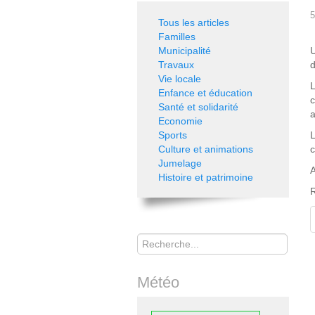
5
Tous les articles
Familles
Municipalité
U
Travaux
d
Vie locale
L
Enfance et éducation
c
Santé et solidarité
a
Economie
Sports
L
Culture et animations
c
Jumelage
A
Histoire et patrimoine
Rechercher
Météo