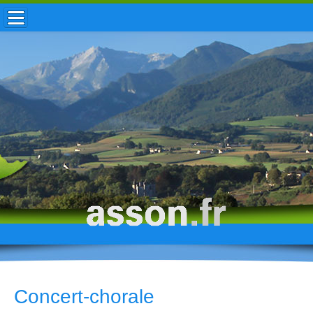
ACCUEIL / INFOS
MUNICIPALITÉ
VIE LOCALE
ENFANCE
TOURISME
HISTOIRE
Concert-chorale