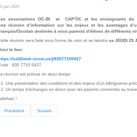
4 juin 2020
Les associations OC-BI et CAP’ÒC et les enseignants du c
une réunion d’information sur les enjeux et les avantages d’u
rançais/Occitan destinée à vous parents d'élèves de différents n
ette réunion sera faite sous forme de visio et se tiendra
ce JEUDI 25 
oici le lien:
https://us02web.zoom.us/j/83577105427
Code : 835 7710 5427
a réunion est prévue en deux temps :
Une présentation des conditions et des enjeux d’un bilinguisme préc
Un temps d’échanges en direct avec les parents connectés au trave
dishatz !
Précédent
Suivant