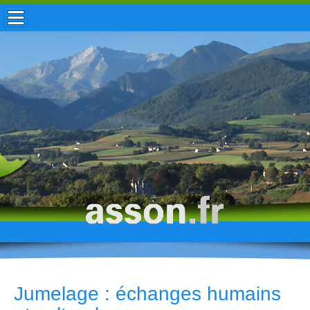
ACCUEIL / INFOS
MUNICIPALITÉ
VIE LOCALE
ENFANCE
TOURISME
HISTOIRE
Jumelage : échanges humains