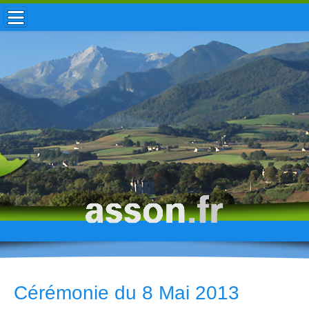
ACCUEIL / INFOS
MUNICIPALITÉ
VIE LOCALE
ENFANCE
TOURISME
HISTOIRE
Cérémonie du 8 Mai 2013