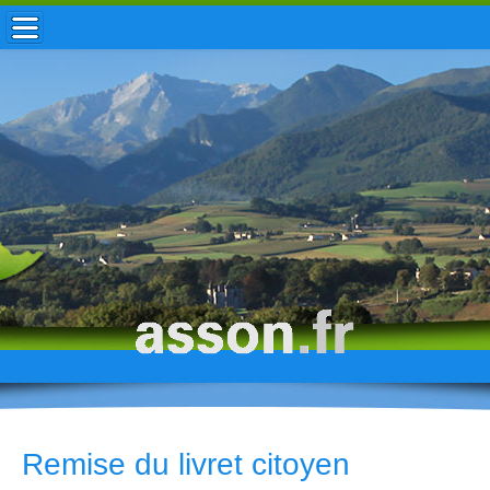
ACCUEIL / INFOS
MUNICIPALITÉ
VIE LOCALE
ENFANCE
TOURISME
HISTOIRE
Remise du livret citoyen