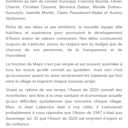
membres au sein du conseil municipal, Francine Bourda, Olivier
Charret, Christian Clavaret, Bérénice Daban, Mireille Duthen-
Karoutchi, Isabelle Montin, Claire Peaudecerf-Badet et Audrey
Vanhooren.
Riche de ses idées et ses ambitions, la nouvelle équipe allie
fraîcheur et expérience pour poursuivre le développement
d'Asson autour de valeurs communes. Nos idées continueront
toujours de s'articuler autour du respect tant du budget que de
chacune de vos personnes, de la transparence et de
l'honnêteté.
La fonction de Maire n'est pas simple et est souvent assimilée à
tous les soucis qu'elle connaît au quotidien, mais ceci n'est
qu'accessoire quand on aime sincèrement les habitants qui font
vivre le village et inspirent chaque nouveau projet.
Vivant au rythme de son temps, l'Asson de 2020 connaît des
incertitudes, tant liées à la crise sanitaire et économique actuelle
qu'aux difficultés quotidiennes que rencontre chaque village.
Mais, si Jean Labarrère était à nos côtés, il s'amuserait
probablement à nous répondre que l'Asson de 1947 n'était pas
davantage sûr. Et que l'Asson de 2020 est empreint d'espoir et
de confiance.