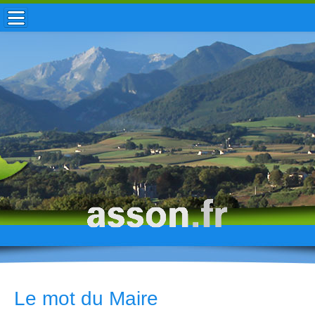
ACCUEIL / INFOS
MUNICIPALITÉ
VIE LOCALE
ENFANCE
TOURISME
HISTOIRE
Le mot du Maire