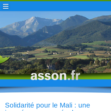
ACCUEIL / INFOS
MUNICIPALITÉ
VIE LOCALE
ENFANCE
TOURISME
HISTOIRE
Solidarité pour le Mali : une