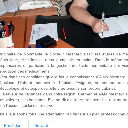
riginaire de Roumanie, le Docteur Mesnard a fait ses études de mé
énéraliste, elle s’installe dans la capitale roumaine. Dans le même t
ispensaires et participe à la gestion de l’aide humanitaire qui vie
épartition des médicaments.
’est dans ces conditions qu’elle fait la connaissance d’Alain Mesnard, s
Vaucluse. D’abord médecin à l’hôpital d’Avignon, notamment aux u
nfectiologie et ostéoporose, elle crée ensuite son propre cabinet.
 la faveur de vacances dans notre région, Carmen et Alain Mesnard son
es valeurs, ses habitants. Elle se dit d’ailleurs très sensible aux ma
t à l’accueil qui lui est réservé.
ous leur souhaitons une adaptation rapide tant au plan professionnel 
Précédent
Suivant