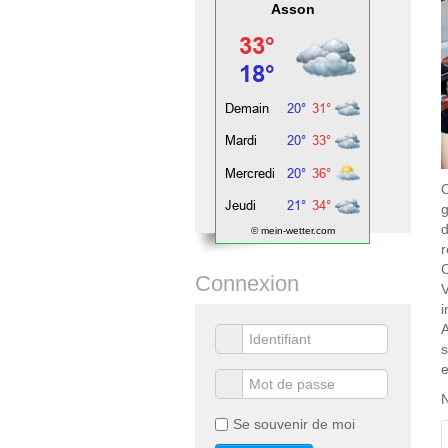
Asson
O
g
d
© mein-wetter.com
r
C
Connexion
i
A
s
e
N
Se souvenir de moi