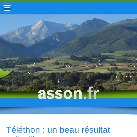
ACCUEIL / INFOS
MUNICIPALITÉ
VIE LOCALE
ENFANCE
TOURISME
HISTOIRE
Téléthon : un beau résultat