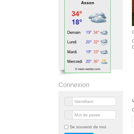
Asson
G
© mein-wetter.com
Connexion
M
C
Se souvenir de moi