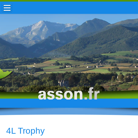
ACCUEIL / INFOS
MUNICIPALITÉ
VIE LOCALE
ENFANCE
TOURISME
HISTOIRE
4L Trophy