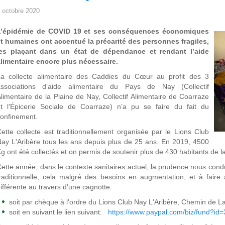
 octobre 2020
L’épidémie de COVID 19 et ses conséquences économiques
t humaines ont accentué la précarité des personnes fragiles,
les plaçant dans un état de dépendance et rendant l’aide
limentaire encore plus nécessaire.
La collecte alimentaire des Caddies du Cœur au profit des 3
associations d’aide alimentaire du Pays de Nay (Collectif
limentaire de la Plaine de Nay, Collectif Alimentaire de Coarraze
t l'Épicerie Sociale de Coarraze) n’a pu se faire du fait du
onfinement.
ette collecte est traditionnellement organisée par le Lions Club
ay L'Aribère tous les ans depuis plus de 25 ans. En 2019, 4500
g ont été collectés et on permis de soutenir plus de 430 habitants de l
ette année, dans le contexte sanitaires actuel, la prudence nous condu
raditionnelle, cela malgré des besoins en augmentation, et à fair
ifférente au travers d'une cagnotte.
soit par chèque à l'ordre du Lions Club Nay L'Aribère, Chemin de 
soit en suivant le lien suivant:
https://www.paypal.com/biz/fund?