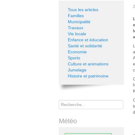
2
Tous les articles
Familles
Municipalité
e
Travaux
Vie locale
a
Enfance et éducation
Santé et solidarité
Economie
Sports
A
Culture et animations
e
Jumelage
c
Histoire et patrimoine
C
N
K
Rechercher
C
t
d
Météo