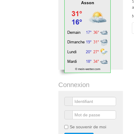
S
Asson
a
N
© mein-wetter.com
Connexion
Se souvenir de moi