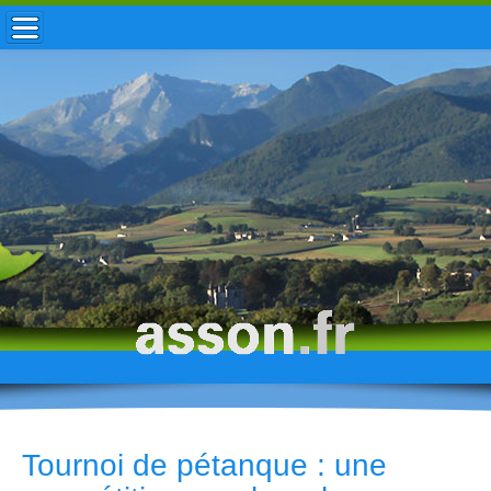
ACCUEIL / INFOS
MUNICIPALITÉ
VIE LOCALE
ENFANCE
TOURISME
HISTOIRE
Tournoi de pétanque : une