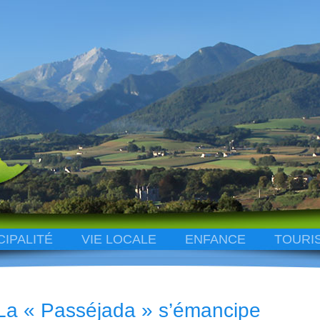
CIPALITÉ
VIE LOCALE
ENFANCE
TOURI
La « Passéjada » s’émancipe