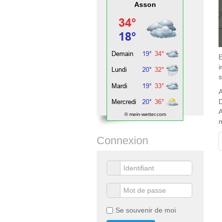
Asson
E
i
s
A
D
A
© mein-wetter.com
m
Connexion
Se souvenir de moi