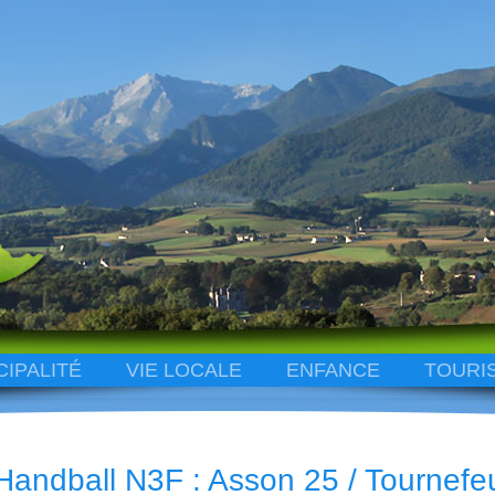
CIPALITÉ
VIE LOCALE
ENFANCE
TOURI
Handball N3F : Asson 25 / Tournefeu