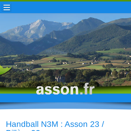
ACCUEIL / INFOS
MUNICIPALITÉ
VIE LOCALE
ENFANCE
TOURISME
HISTOIRE
Handball N3M : Asson 23 /