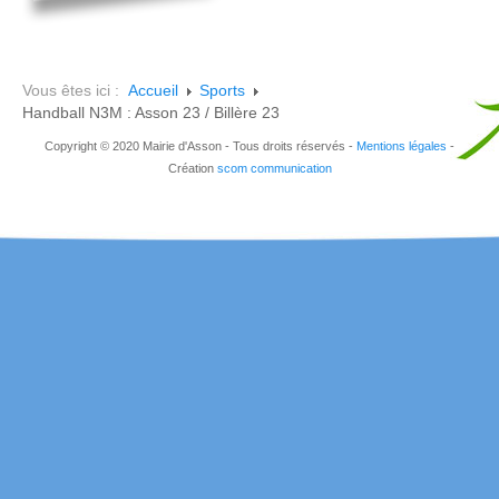
Vous êtes ici :
Accueil
Sports
Handball N3M : Asson 23 / Billère 23
Copyright © 2020 Mairie d'Asson - Tous droits réservés -
Mentions légales
-
Création
scom communication