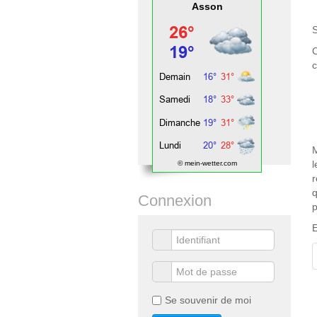
Asson
S
C
c
-
-
-
M
l
© mein-wetter.com
r
q
Connexion
p
E
Se souvenir de moi