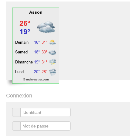
Asson
© mein-wetter.com
Connexion