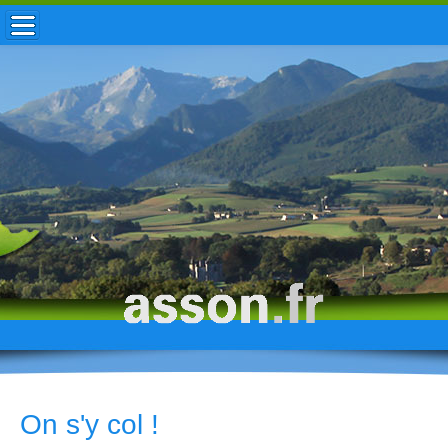
ACCUEIL / INFOS
MUNICIPALITÉ
VIE LOCALE
ENFANCE
TOURISME
HISTOIRE
On s'y col !