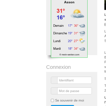
Asson
(
L
A
S
L
© mein-wetter.com
B
P
Connexion
s
f
S
T
Se souvenir de moi