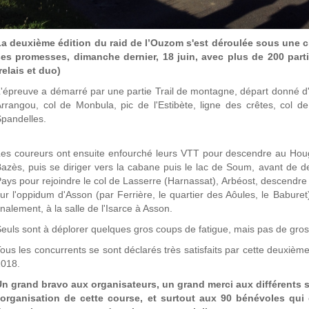
La deuxième édition du raid de l’Ouzom s'est déroulée sous une c
ses promesses, dimanche dernier, 18 juin, avec plus de 200 parti
relais et duo)
'épreuve a démarré par une partie Trail de montagne, départ donné d
rrangou, col de Monbula, pic de l'Estibète, ligne des crêtes, col d
pandelles.
es coureurs ont ensuite enfourché leurs VTT pour descendre au Hou
azès, puis se diriger vers la cabane puis le lac de Soum, avant de d
ays pour rejoindre le col de Lasserre (Harnassat), Arbéost, descendre 
ur l'oppidum d'Asson (par Ferrière, le quartier des Aôules, le Baburet), 
inalement, à la salle de l'Isarce à Asson.
euls sont à déplorer quelques gros coups de fatigue, mais pas de gro
ous les concurrents se sont déclarés très satisfaits par cette deuxième 
2018.
Un grand bravo aux organisateurs, un grand merci aux différent
l'organisation de cette course, et surtout aux 90 bénévoles qui