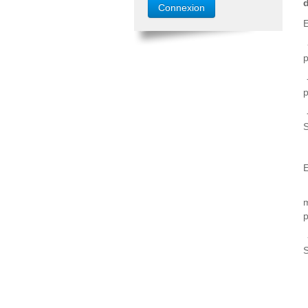
d
E
-
-
-
E