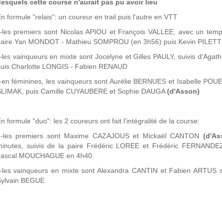
esquels cette course n'aurait pas pu avoir lieu
n formule "relais": un coureur en trail puis l'autre en VTT
les premiers sont Nicolas APIOU et François VALLEE, avec un temps
paire Yan MONDOT - Mathieu SOMPROU (en 3h56) puis Kevin PILET
les vainqueurs en mixte sont Jocelyne et Gilles PAULY, suivis d'
puis Charlotte LONGIS - Fabien RENAUD
en féminines, les vainqueurs sont Aurélie BERNUES et Isabelle POU
SLIMAK, puis Camille CUYAUBERE et Sophie DAUGA
(d'Asson)
n formule "duo": les 2 coureurs ont fait l'intégralité de la course:
-les premiers sont Maxime CAZAJOUS et Mickaël CANTON
(d'As
minutes, suivis de la paire Frédéric LOREE et Frédéric FERNAND
pascal MOUCHAGUE en 4h40
-les vainqueurs en mixte sont Alexandra CANTIN et Fabien ARTUS
Sylvain BEGUE