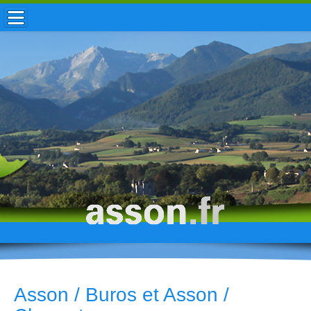
ACCUEIL / INFOS
MUNICIPALITÉ
VIE LOCALE
ENFANCE
TOURISME
HISTOIRE
Asson / Buros et Asson /