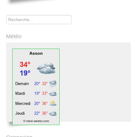
Rechercher
Météo
Asson
© mein-wetter.com