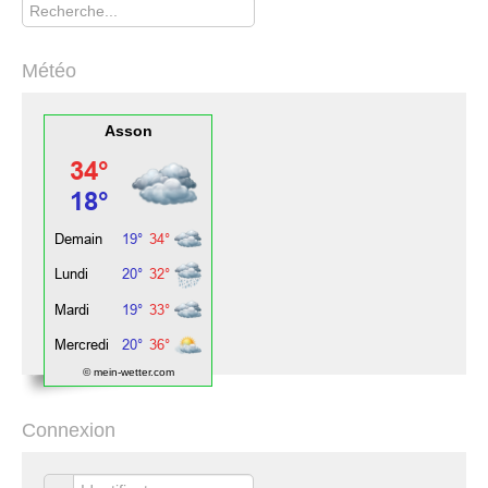
Météo
Asson
© mein-wetter.com
Connexion