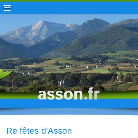
ACCUEIL / INFOS
MUNICIPALITÉ
VIE LOCALE
ENFANCE
TOURISME
HISTOIRE
Re fêtes d'Asson